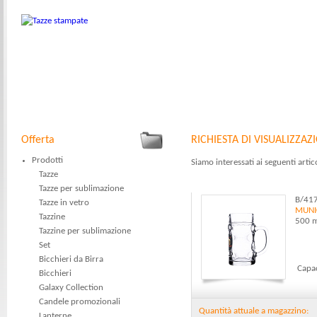
Offerta
RICHIESTA DI VISUALIZZAZ
Prodotti
Siamo interessati ai seguenti artic
Tazze
Tazze per sublimazione
B/41
Tazze in vetro
MUNI
Tazzine
500 m
Tazzine per sublimazione
Set
Bicchieri da Birra
Capac
Bicchieri
Galaxy Collection
Candele promozionali
Quantità attuale a magazzino:
Lanterne