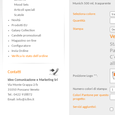
Munich 500 ml, trasparente
Mood Sets
Articoli speciali
Seleziona colore:
Scatole
Novità
Quantità:
Prodotti EU
Stampa:
Galaxy Collection
Candele promozionali
Ve
Magazzino on-line
St
Configuratore
Pa
Invia Ordine
Verifica lo stato dell'ordine
C`
al
Contatti
Posizione Logo **:
Idee Comunicazione e Marketing Srl
Via Monte Grappa 2/b
Numero colori di stampa:
31050 Ponzano Veneto
Tel.: 0422 918872
Colori Pantone per questo
progetto:
Email:
info@ic8m.it
Servizi aggiuntivi: